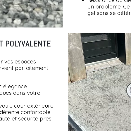
Résistance au Gel
un problème. Ce 
gel sans se détér
ET POLYVALENTE
er vos espaces
onvient parfaitement
ec élégance.
iques dans votre
votre cour extérieure.
 détente confortable.
auté et sécurité près