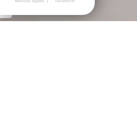
Mentions légales
Paramétrer
Rénovation & décoration intérieure
à Paimpol, dans les Côtes d'Armor
(22)
Cassiopée Décor, travaux de rénovation &
décoration intérieure à Paimpol, dans les Côtes
d'Armor (22). Nous sommes spécialisés dans la
création et réalisation d'ambiances personnalisées
pour vos espaces de vie ou de travail. Dirigés par
Xavier Le Moigne, fort de 33 années d'expérience, et
sa conjointe Alexandra, décoratrice d'intérieur, nous