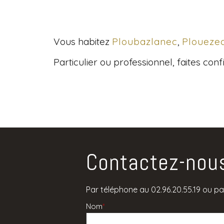
Vous habitez
Ploubazlanec
,
Ploueze
Particulier ou professionnel, faites co
Contactez-nou
Par téléphone au 02.96.20.55.19 ou par
Nom
*