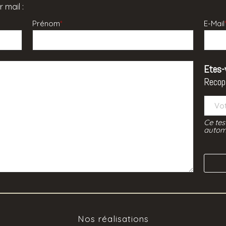
 mail :
Prénom
*
E-Mail
Etes-
Recop
Ce tes
automa
Nos réalisations