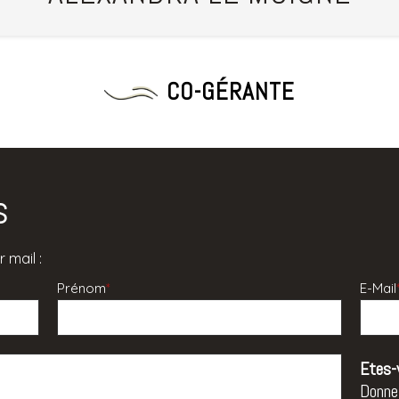
CO-GÉRANTE
s
 mail :
Prénom
*
E-Mail
Etes-
Donne