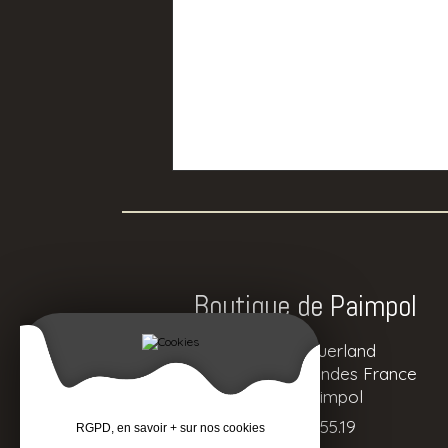
Boutique de Paimpol
Zone de Guerland
3 voie pierre mendes France
22500 Paimpol
02.96.20.55.19
RGPD, en savoir + sur nos cookies